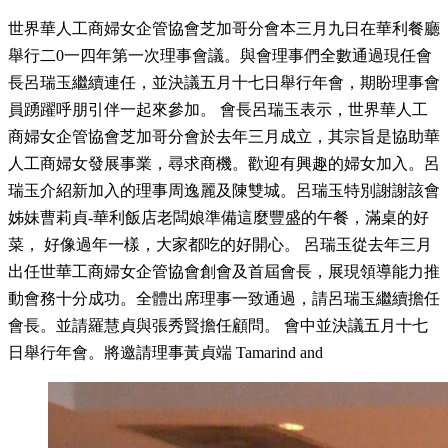
世界華人工商婦女企管協會芝加哥分會本三月九日在華利餐廳
舉行二0一四年第一次理事會議。與會理事們全數通過現任會
長呂瑞玉繼續連任，並決議五月十七日舉行年會，期盼理事會
員踴躍呼朋引伴一起來參加。 會長呂瑞玉表示，世界華人工
商婦女企管協會芝加哥分會於去年三月成立，其宗旨是協助華
人工商婦女發展事業，尋求商機。歡迎有興趣的婦女加入。呂
瑞玉介紹新加入的理事周逸麗及陳雙城。呂瑞玉特別謝謝該會
姊妹曹莉貞-華利飯店老闆娘準備這麼豐盛的午餐，滿桌的好
菜， 好像過年一樣，大家都吃的好開心。 呂瑞玉從去年三月
出任世華工商婦女企管協會創會及首屆會長，展現領導能力推
動會務十分成功。全體出席理事一致通過，請呂瑞玉繼續擔任
會長。並請羅慧貞與張秀賢擔任顧問。 會中並決議五月十七
日舉行年會。將邀請理事黃貞端 Tamarind and