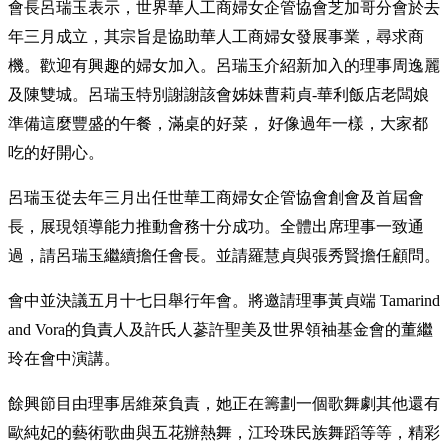
會長呂瑞玉表示，世界華人工商婦女企管協會芝加哥分會於去
年三月成立，其宗旨是協助華人工商婦女發展事業，尋求商
機。歡迎有興趣的婦女加入。呂瑞玉介紹新加入的理事周逸麗
及陳雙城。呂瑞玉特別謝謝該會姊妹曹莉貞-華利飯店老闆娘
準備這麼豐盛的午餐，滿桌的好菜， 好像過年一樣，大家都
吃的好開心。
呂瑞玉從去年三月出任世華工商婦女企管協會創會及首屆會
長，展現領導能力推動會務十分成功。全體出席理事一致通
過，請呂瑞玉繼續擔任會長。並請羅慧貞與張秀賢擔任顧問。
會中並決議五月十七日舉行年會。將邀請理事黃貞端 Tamarind
and Vora的負責人及許氏人蔘許聖美及世界領袖基金會的董繼
玲在會中演講。
餘興節目由理事居維萊負責，她正在籌劃一個歌舞劇其他還有
歐純妃的藝術歌曲與五花辦熱舞，江玲珠民族舞蹈等等，精彩